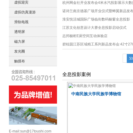
虚拟迎宾
杭州网金社开业发布会4米水汽投影展示大数
诺诗兰南京德基广场开业仪式暨蝉翼新品发
虚拟仿真漫游
淮安悦活城国际广场临街数码橱窗全息投影
滑轨电视
江苏文化创意设计大赛全息投影启动仪式
透明屏
志邦橱柜E厨空间互动体验店
磁力屏
碧桂园江苏区域精工系列新品发布会:42寸2
发光圈
53
触摸布
全息投影案例
中南民族大学民族学博物馆
E-mail:sun@17toushi.com