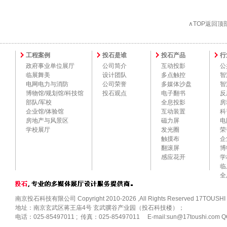
∧TOP返回顶
工程案例
投石是谁
投石产品
行
政府事业单位展厅
公司简介
互动投影
公
临展舞美
设计团队
多点触控
智
电网电力与消防
公司荣誉
多媒体沙盘
智
博物馆/规划馆/科技馆
投石观点
电子翻书
反
部队/军校
全息投影
房
企业馆/体验馆
互动装置
科
房地产与风景区
磁力屏
电
学校展厅
发光圈
荣
触摸布
企
翻滚屏
博
感应花开
学
临
全
南京投石科技有限公司 Copyright 2010-2026 ,All Rights Reserved 17TOUSHI
地址：南京玄武区蒋王庙4号 玄武骥谷产业园（投石科技楼）；
电话：025-85497011 ; 传真：025-85497011 E-mail:sun@17toushi.com Q