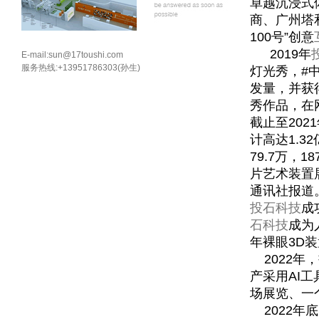
卓越沉浸式
商、广州塔
100号”创意
2019年
E-mail:sun@17toushi.com
服务热线:+13951786303(孙生)
灯光秀，#
发量，并获
秀作品，在
截止至20
计高达1.3
79.7万，1
片艺术装置
通讯社报道
投石科技
成
石科技
成为
年裸眼3D
2022年，
产采用AI
场展览、一
2022年