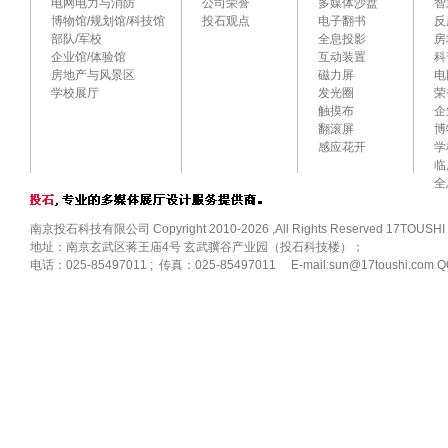
电网电力与消防
公司荣誉
多媒体沙盘
智
博物馆/规划馆/科技馆
投石观点
电子翻书
反
部队/军校
全息投影
房
企业馆/体验馆
互动装置
科
房地产与风景区
磁力屏
电
学校展厅
发光圈
荣
触摸布
企
翻滚屏
博
感应花开
学
临
全
南京投石科技有限公司 Copyright 2010-2026 ,All Rights Reserved 17TOUSHI
地址：南京玄武区蒋王庙4号 玄武骥谷产业园（投石科技楼）；
电话：025-85497011 ; 传真：025-85497011 E-mail:sun@17toushi.com Q