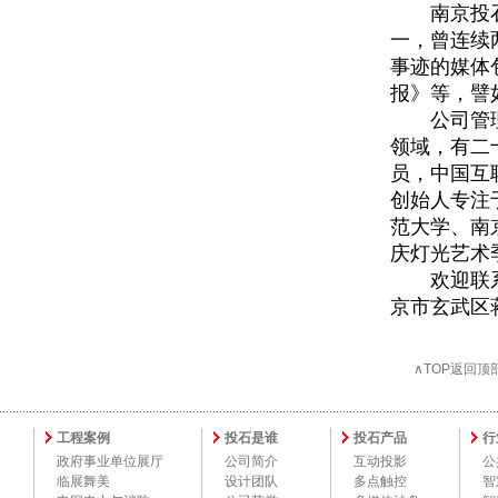
南京投石是
一，曾连续
事迹的媒体
报》等，譬
公司管理经
领域，有二
员，中国互
创始人专注
范大学、南
庆灯光艺术
欢迎联系02
京市玄武区
∧TOP返回顶
工程案例
投石是谁
投石产品
行
政府事业单位展厅
公司简介
互动投影
公
临展舞美
设计团队
多点触控
智