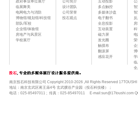
政府事业单位展厅
公司简介
互动投影
公
临展舞美
设计团队
多点触控
智
电网电力与消防
公司荣誉
多媒体沙盘
智
博物馆/规划馆/科技馆
投石观点
电子翻书
反
部队/军校
全息投影
房
企业馆/体验馆
互动装置
科
房地产与风景区
磁力屏
电
学校展厅
发光圈
荣
触摸布
企
翻滚屏
博
感应花开
学
临
全
南京投石科技有限公司 Copyright 2010-2026 ,All Rights Reserved 17TOUSHI
地址：南京玄武区蒋王庙4号 玄武骥谷产业园（投石科技楼）；
电话：025-85497011 ; 传真：025-85497011 E-mail:sun@17toushi.com Q