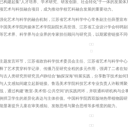
已构建起集“人才培养、学术研究、研发创新、社会转化”于一体的发展体
项艺术与科技融合项目，成为推动学校艺科融合发展的重要动力。
艺术与科学的融合机制，江苏省艺术与科学中心常务副主任薛墨宣布
中国美术学院跨媒体艺术学院副院长高世强、江苏省工业设计学会特聘副
等艺术界、科学界与企业界的专家担任顾问与研究员，以期紧密链接不同
发言环节，江苏省政协科学技术委员会主任、江苏省艺术与科学中心
释了艺术贯穿科学记录、传播乃至研究全程的多元作用，强调了二者在知
与古人类研究所研究员卢静结合“触探深海”特展实践，分享数字技术如何
与人文感知间建立起新链接。鲁迅美术学院科技艺术专业负责人许毅博聚焦于
战，通过构建“教室-美术馆-公共空间”的实践闭环，并联通科研机构与企
例
捍卫学生的差异化表达与主体价值。中国科学院西双版纳热带植物园研
能显著提升儿童在审美感知、发散思维与聚合思维等多维度的能力。