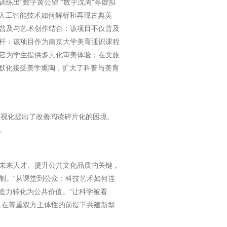
练出“数字黄公望”“数字沈周”等虚拟
了人工智能技术如何解析和再现古典美
普及与艺术创作结合‌：该项目不仅普及
杆‌：该项目作为南京大学美育通识课程
，它为学生提供多元化审美体验；在文旅
移默化接受美学熏陶，扩大了科普与美育
可视化提出了改善阅读碎片化的困境。
。
育未来人才、提升公共文化品质的关键，
制。“从课堂到公众：科技艺术如何连
造力转化为公共价值。“让科学被看
是在尊重双方主体性的前提下共建新型