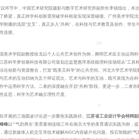
节中，中国艺术研究院摄影与数字艺术研究所副所长李镇指出，本次
了桥梁，真正跨学科创新需突破学科框架实现深度碰撞。广州美术学院沈
学附庸的浅层“交叉”，真正步入“共构”，在科技与艺术教育及创作、学
性连接。
术学院副教授徐戈以个人公共艺术创作为例，阐明艺术应主动运用科
江苏科学梦创展科技有限公司策划总监楚惠萍系统梳理科技场馆从“工具科
法论创新与资源整合，打造“既美又科学”的公共空间。河北大学艺术学院
与艺术的互动归纳为五个辩证层次。艺术与科学的互动，既可表现为在科
作中运用科学方法。二者的深度融合开启“共构”阶段。更进一步，二者亦
性反思，科学为艺术确立理性尺度。
开展的三场圆桌讨论进一步聚焦实践路径。
江苏省工业设计学会特聘副
峰峰
以“”气韵再生“美育
案例
连续三年在南京大学的美育通识实践为例，提
，通过新媒体人机交互等技术破解AIGC内容破片化问题。投石智能的“气