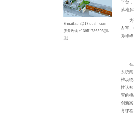
平台，
落地多
为强化
E-mail:sun@17toushi.com
占军、
服务热线:+13951786303(孙
孙峰峰
生)
在主题
系统阐
椎动物
性认知
育的挑
创新
案
育课程