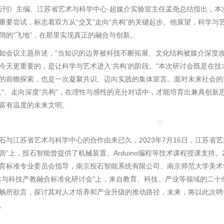
》主编、江苏省艺术与科学中心·超媒介实验室主任孟尧总结指出，本
重要尝试，标志着双方从“交叉”走向“共构”的关键起步。他展望，科学
阔的“飞地”，在那里实现真正的融合与创新。
议主题所述，“当知识的边界被科技不断拓展、文化结构被媒介深度改写
今天更重要的，是让科学与艺术进入‘共构’的阶段。”本次研讨会既是在
的前瞻探索，也是一次凝聚共识、迈向实践的集体宣言。面对未来社会的
叉”、走向深度“共构”，在理性与感性的充分对话中，才能培育出兼具创
富有温度的未来文明。
江苏省艺术与科学中心的合作由来已久，2023年7月16日，江苏省艺
营”上，投石智能曾提供了机械装置、Arduino编程等技术课程授课支持。
育标准专业委员会指导，南京投石智能系统有限公司、南京师范大学美术
术与科技产教融合标准化研讨会”上，来自教育、科技、产业等领域的二十
畅所欲言，探讨其对人才培养和产业升级的推动路径，未来，将以此次聘
。