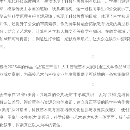
术与现代科技深度融合，生动体现了科普与美育的有机统一。学生们通过训
术家，模拟传统山水画的笔触、线条和结构。‌这一过程向学生和公众展示
复杂的科学原理变得直观易懂，实现了科普教育的目标，体现了‌科学知识
知识，还提升了公众的审美素养。作为跨学科融合拓展教育场景的典型标
分，结合了艺术史、计算机科学和人机交互等多学科知识。‌‌在教育领域
如AI梵高写真馆），则通过打卡照、光影秀等形式，让大众在娱乐中潜
面。
2025年的作品《故宫三部曲》人工智能艺术大展则通过文学作品AI
些成功
案例
，为高校艺术与科技专业的发展提供了可落地的一条实施路径
家在“科普+美育：共建新的公共场景”中形成共识，认为“共构”是培
解认知差异、评价壁垒与资源分散等难题，建立真正平等的跨学科协作机
+美育”探讨指出，科技艺术教育重在培养文化创新与系统实践能力，使创
事、图像与公共表达”则强调，科学传播与艺术表达实为一体两面，核心
化叙事，探索真正以人为本的表达。