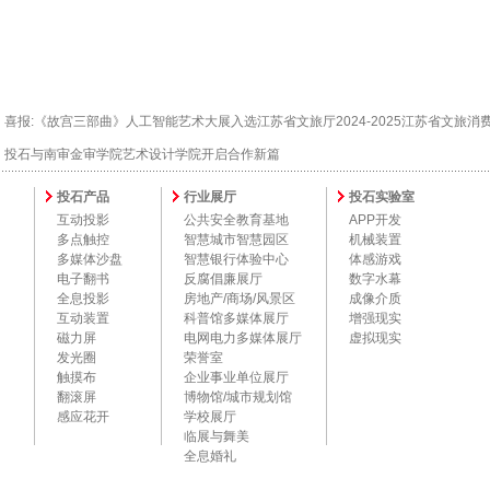
：
喜报:《故宫三部曲》人工智能艺术大展入选江苏省文旅厅2024-2025江苏省文旅
：
投石与南审金审学院艺术设计学院开启合作新篇
投石产品
行业展厅
投石实验室
互动投影
公共安全教育基地
APP开发
多点触控
智慧城市智慧园区
机械装置
多媒体沙盘
智慧银行体验中心
体感游戏
电子翻书
反腐倡廉展厅
数字水幕
全息投影
房地产/商场/风景区
成像介质
互动装置
科普馆多媒体展厅
增强现实
磁力屏
电网电力多媒体展厅
虚拟现实
发光圈
荣誉室
触摸布
企业事业单位展厅
翻滚屏
博物馆/城市规划馆
感应花开
学校展厅
临展与舞美
全息婚礼