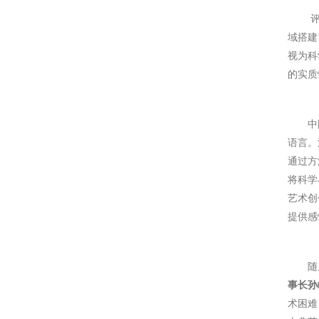
评议环
域搭建
视为科
的实质
中国美
语言。
通过方
将科学
艺术创
提供感
随后
事长孙
术困难