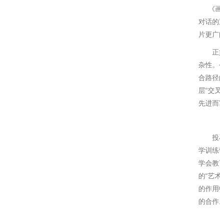
《画刊
对话的
片更广
正如会
杂性。
合路径
层“交
先进而
投石与
学训练
学会教
的“艺
的作用
的合作