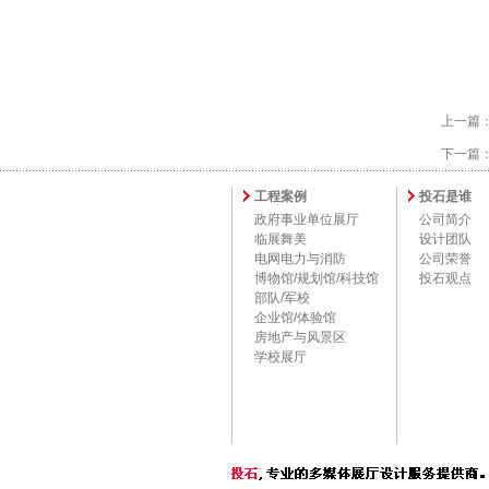
上一篇
下一篇
工程案例
投石是谁
政府事业单位展厅
公司简介
临展舞美
设计团队
电网电力与消防
公司荣誉
博物馆/规划馆/科技馆
投石观点
部队/军校
企业馆/体验馆
房地产与风景区
学校展厅