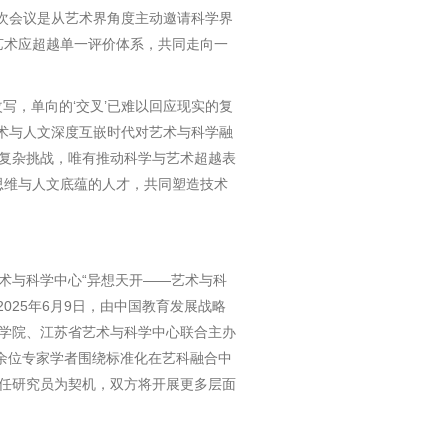
次会议是从艺术界角度主动邀请科学界
与艺术应超越单一评价体系，共同走向一
，单向的‘交叉’已难以回应现实的复
技术与人文深度互嵌时代对艺术与科学融
复杂挑战，唯有推动科学与艺术超越表
新思维与人文底蕴的人才，共同塑造技术
术与科学中心“异想天开——艺术与科
2025年6月9日，由中国教育发展战略
学院、江苏省艺术与科学中心联合主办
余位专家学者围绕标准化在艺科融合中
任研究员为契机，双方将开展更多层面