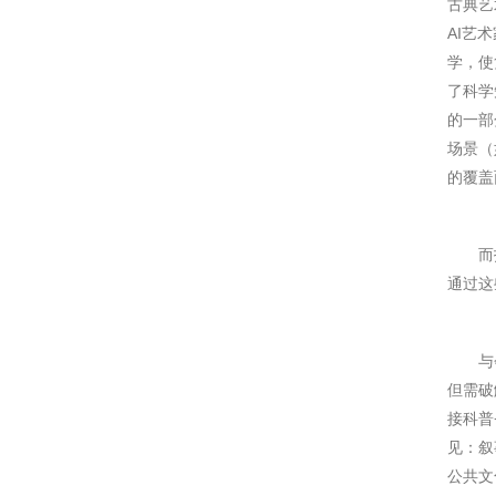
古典艺
AI艺
学，使
了科学
的一部
场景（
的覆盖
而投石
通过这
与会专
但需破
接科普
见：叙
公共文