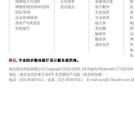
电网电力与消防
公司荣誉
多媒体沙盘
智
博物馆/规划馆/科技馆
投石观点
电子翻书
反
部队/军校
全息投影
房
企业馆/体验馆
互动装置
科
房地产与风景区
磁力屏
电
学校展厅
发光圈
荣
触摸布
企
翻滚屏
博
感应花开
学
临
全
南京投石科技有限公司 Copyright 2010-2026 ,All Rights Reserved 17TOUSHI
地址：南京玄武区蒋王庙4号 玄武骥谷产业园（投石科技楼）；
电话：025-85497011 ; 传真：025-85497011 E-mail:sun@17toushi.com Q