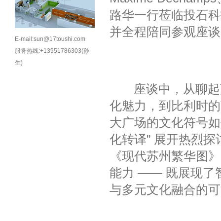
路华一行莅临
投石科
并全程陪同参观座谈
E-mail:sun@17toushi.com
服务热线:+13951786303(孙
生)
座谈中，从聊起蓝精
化魅力，到比利时的
大广场的文化符号如
化转译” 展开热烈
《现代苏州繁华图》
能力 —— 既展现
与多元文化融合的可