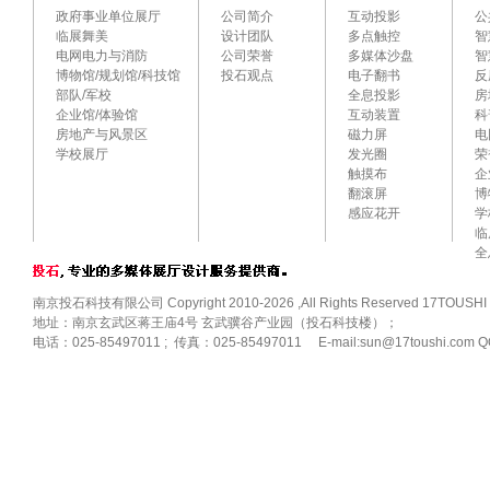
政府事业单位展厅
公司简介
互动投影
公
临展舞美
设计团队
多点触控
智
电网电力与消防
公司荣誉
多媒体沙盘
智
博物馆/规划馆/科技馆
投石观点
电子翻书
反
部队/军校
全息投影
房
企业馆/体验馆
互动装置
科
房地产与风景区
磁力屏
电
学校展厅
发光圈
荣
触摸布
企
翻滚屏
博
感应花开
学
临
全
南京投石科技有限公司 Copyright 2010-2026 ,All Rights Reserved 17TOUSHI
地址：南京玄武区蒋王庙4号 玄武骥谷产业园（投石科技楼）；
电话：025-85497011 ; 传真：025-85497011 E-mail:sun@17toushi.com Q