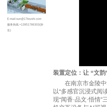
E-mail:sun@17toushi.com
服务热线:+13951786303(孙
生)
装置定位：让 “文韵
在南京市金陵中学
以“多感官沉浸式阅
现“闻香·品文·悟