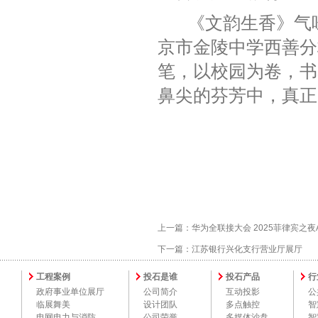
《文韵生香》气味装
京市金陵中学西善分
笔，以校园为卷，书
鼻尖的芬芳中，真正实
上一篇：
华为全联接大会 2025菲律宾之夜
下一篇：
江苏银行兴化支行营业厅展厅
工程案例
投石是谁
投石产品
行
政府事业单位展厅
公司简介
互动投影
公
临展舞美
设计团队
多点触控
智
电网电力与消防
公司荣誉
多媒体沙盘
智