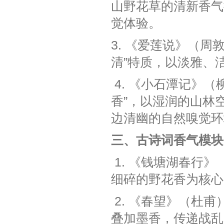
山野花草的清新香气
觉体验。
3. 《爱莲说》（周
清”特质，以淡雅、
4. 《小石潭记》
香”，以湿润的山林
边清幽的自然嗅觉环
三、古诗词香气模块
1. 《钱塘湖春行
细碎的野花香为核心
2. 《春望》（杜
叠加墨香，传递战乱