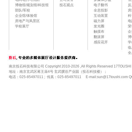
博物馆/规划馆/科技馆
投石观点
电子翻书
反
部队/军校
全息投影
房
企业馆/体验馆
互动装置
科
房地产与风景区
磁力屏
电
学校展厅
发光圈
荣
触摸布
企
翻滚屏
博
感应花开
学
临
全
南京投石科技有限公司 Copyright 2010-2026 ,All Rights Reserved 17TOUSHI
地址：南京玄武区蒋王庙4号 玄武骥谷产业园（投石科技楼）；
电话：025-85497011 ; 传真：025-85497011 E-mail:sun@17toushi.com Q